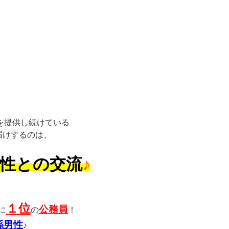
を提供し続けている
届けするのは、
男性との交流
♪
１位
公務員
に
の
！
係男性
♪