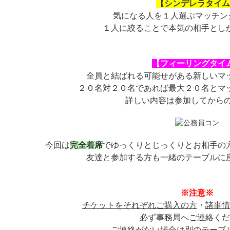
【シンデレラタイム
気になる人を１人選ぶマッチン
１人に絞ることで本気の相手とし
【フィーリングタイ
全員と結ばれる可能せがある新しいマ
２０名対２０名であれば最大２０名とマ
詳しい内容は参加してからの
今回は
完全着席
でゆっくりとじっくりとお相手の
友達と参加する方も一緒のテーブルに
※注意※
チケットをそれぞれご購入の方
・
諸事情
必ず事務局へご連絡くだ
ご連絡がない場合は別のテーブ