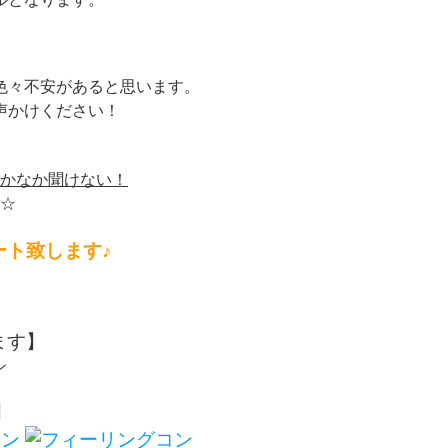
色々不安があると思います。
声かけください！
かなか聞けない！
☆
ート致します♪
ます】
】