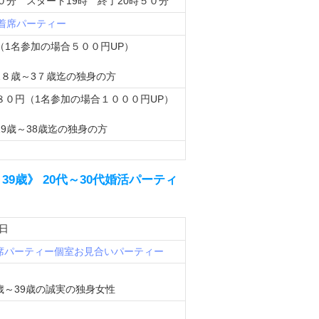
０分 スタート19時 終了20時５０分
面着席パーティー
（1名参加の場合５００円UP）
1８歳～3７歳迄の独身の方
８０円（1名参加の場合１０００円UP）
9歳～38歳迄の独身の方
39歳》 20代～30代婚活パーティ
8日
席パーティー
個室お見合いパーティー
歳～39歳の誠実の独身女性