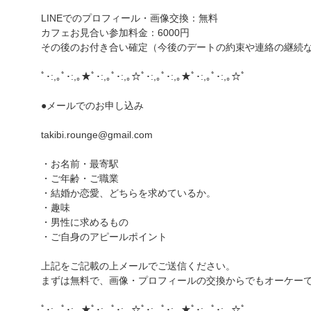
LINEでのプロフィール・画像交換：無料
カフェお見合い参加料金：6000円
その後のお付き合い確定（今後のデートの約束や連絡の継続など
ﾟ･:,｡ﾟ･:,｡★ﾟ･:,｡ﾟ･:,｡☆ﾟ･:,｡ﾟ･:,｡★ﾟ･:,｡ﾟ･:,｡☆ﾟ
●メールでのお申し込み
takibi.rounge@gmail.com
・お名前・最寄駅
・ご年齢・ご職業
・結婚か恋愛、どちらを求めているか。
・趣味
・男性に求めるもの
・ご自身のアピールポイント
上記をご記載の上メールでご送信ください。
まずは無料で、画像・プロフィールの交換からでもオーケー
ﾟ･:,｡ﾟ･:,｡★ﾟ･:,｡ﾟ･:,｡☆ﾟ･:,｡ﾟ･:,｡★ﾟ･:,｡ﾟ･:,｡☆ﾟ