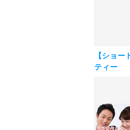
【ショー
ティー