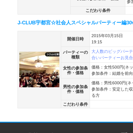
参
こだわり条件
J-CLUB宇都宮☆社会人スペシャルパーティー編30vs
2015年03月15日
開催日時
19:15
大人数のビッグパーテ
パーティーの
種類
合いパーティー
お見合
価格：女性500円(ネ
女性の参加条
件・価格
参加条件：結婚を前向
価格：男性6000円(
男性の参加条
参加条件：安定した収
件・価格
る方
こだわり条件