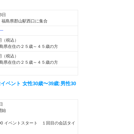
23日
 福島県郡山駅西口に集合
ー
0円（税込）
島県在住の２５歳～４５歳の方
0円（税込）
島県在住の２５歳～４５歳の方
ント 女性30歳〜39歳:男性30
1日
開始
：00 イベントスタート １回目の会話タイ