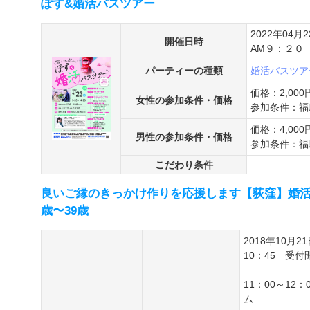
ぽす&婚活バスツアー
2022年04月
開催日時
AM９：２０
パーティーの種類
婚活バスツア
価格：2,00
女性の参加条件・価格
参加条件：福
価格：4,00
男性の参加条件・価格
参加条件：福
こだわり条件
良いご縁のきっかけ作りを応援します【荻窪】婚活イベ
歳〜39歳
2018年10月2
10：45 受付
11：00～12
ム