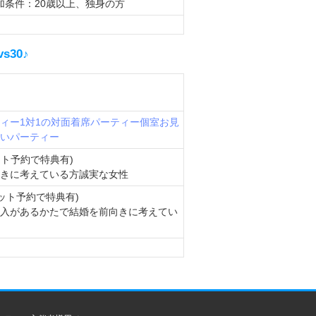
加条件：20歳以上、独身の方
30♪
ィー
1対1の対面着席パーティー
個室お見
いパーティー
ット予約で特典有)
きに考えている方誠実な女性
ネット予約で特典有)
入があるかたで結婚を前向きに考えてい