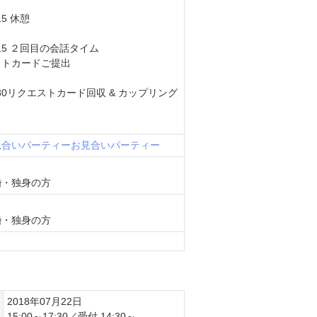
15 休憩
：15 ２回目の会話タイム
ストカードご提出
：30リクエストカード回収 & カップリング
見合いパーティー
お見合いパーティー
婚・独身の方
婚・独身の方
2018年07月22日
15:00～17:30／受付 14:30～