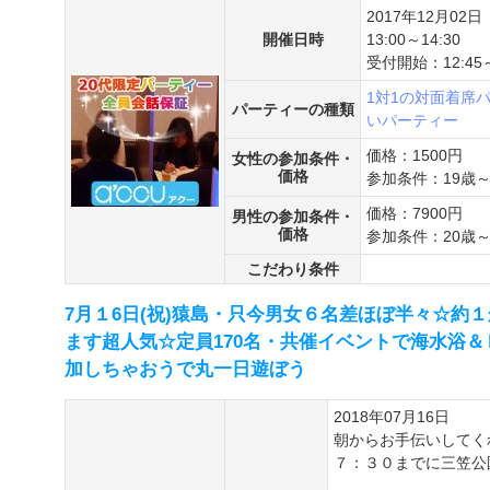
2017年12月02日
開催日時
13:00～14:30
受付開始：12:45
1対1の対面着席
パーティーの種類
いパーティー
価格：1500円
女性の参加条件・
価格
参加条件：19歳～
価格：7900円
男性の参加条件・
価格
参加条件：20歳～
こだわり条件
7月１6日(祝)猿島・只今男女６名差ほぼ半々☆約１
ます超人気☆定員170名・共催イベントで海水浴
加しちゃおうで丸一日遊ぼう
2018年07月16日
朝からお手伝いしてく
７：３０までに三笠公