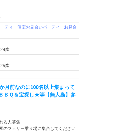
～
パーティー
個室お見合いパーティー
お見合
24歳
25歳
か月前なのに100名以上集まって
＆ＢＢＱ＆宝探し★等【無人島】参
れる人募集
園のフェリー乗り場に集合してください