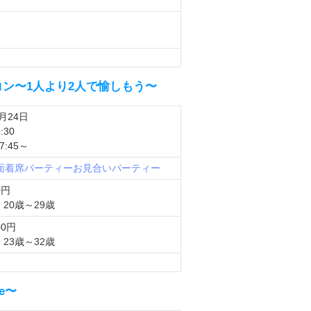
：
：
同世代コン〜1人より2人で愉しもう〜
2月24日
:30
:45～
対面着席パーティー
お見合いパーティー
0円
20歳～29歳
00円
23歳～32歳
e〜