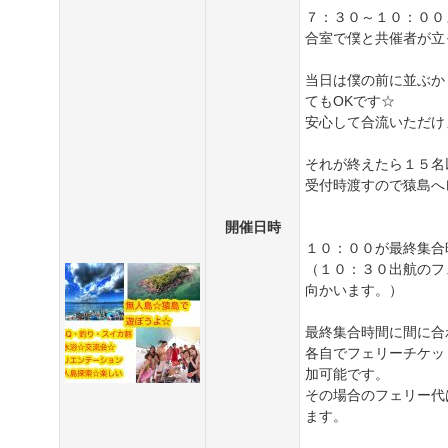
７：３０～１０：００
合室で僕と共催者が立
当日は僕の前に並ぶか
てもOKです☆
安心して合流いただけ
それが終えたら１５名
受付時渡すので猿島へ
開催日時
１０：００が最終集合
（１０：３０出航のフ
向かいます。）
最終集合時間に間に合
各自でフェリーチケッ
加可能です。
その場合のフェリー代
ます。