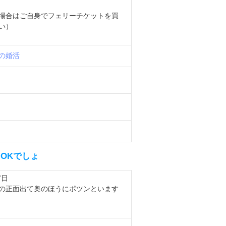
場合はご自身でフェリーチケットを買
い）
の婚活
らOKでしょ
7日
口の正面出て奥のほうにポツンといます