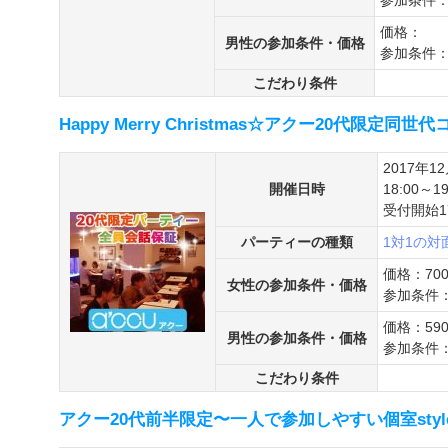
参加条件
価格：
男性の参加条件・価格
参加条件
こだわり条件
Happy Merry Christmas☆アクー20代限定
2017年1
開催日時
18:00～19
受付開始17
パーティーの種類
1対1の
価格：70
女性の参加条件・価格
参加条件：
価格：59
男性の参加条件・価格
参加条件：
こだわり条件
アクー20代前半限定〜一人で参加しやすい個室styl