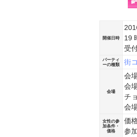
20
19 
開催日時
受
パーティ
街
ーの種類
会場
会場
会場
チョ
会
価格
女性の参
加条件・
参加
価格