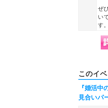
ぜひ
い
す
このイベ
『婚活中
見合いパ