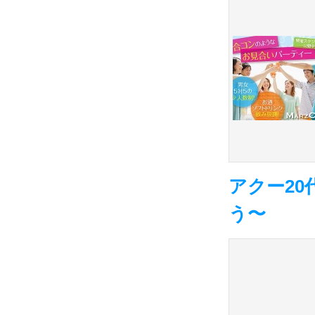
アクー20
う〜