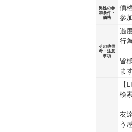
価格
男性の参
加条件・
参加
価格
過
行
その他備
考・注意
事項
皆
ま
【L
検索
友
う