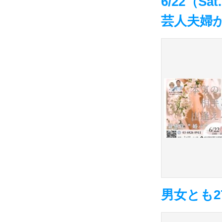
6/22（S
芸人夫婦
男女とも