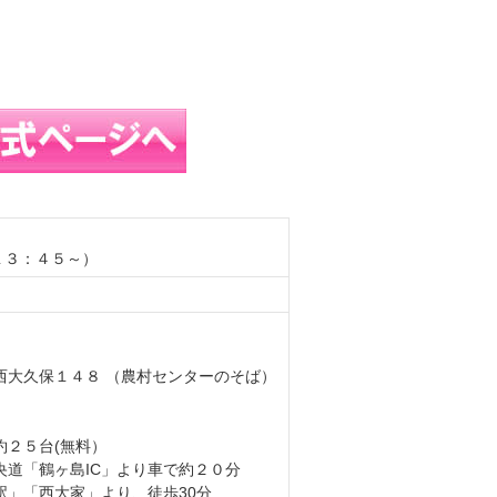
受付１３：４５～）
西大久保１４８ （農村センターのそば）
約２５台(無料）
道「鶴ヶ島IC」より車で約２０分
」「西大家」より、徒歩30分