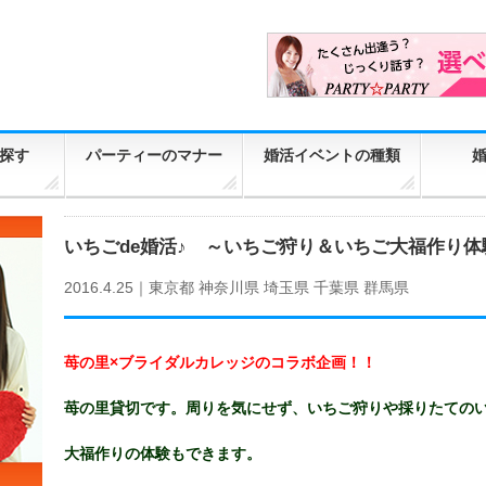
探す
パーティーのマナー
婚活イベントの種類
いちごde婚活♪ ～いちご狩り＆いちご大福作り体
2016.4.25｜
東京都
神奈川県
埼玉県
千葉県
群馬県
苺の里×ブライダルカレッジのコラボ企画！！
苺の里貸切です。周りを気にせず、いちご狩りや採りたての
大福作りの体験もできます。