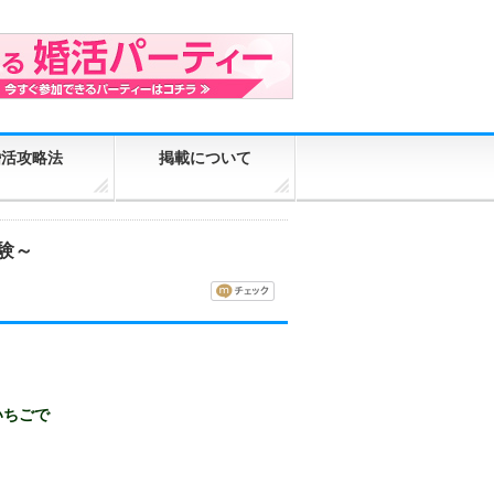
婚活攻略法
掲載について
験～
いちごで