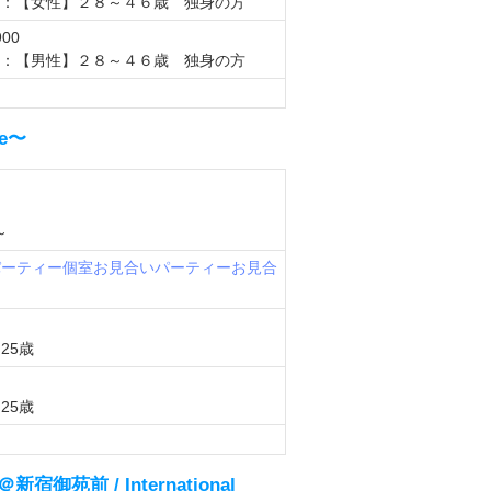
：【女性】２８～４６歳 独身の方
00
：【男性】２８～４６歳 独身の方
e〜
～
パーティー
個室お見合いパーティー
お見合
25歳
25歳
苑前 / International