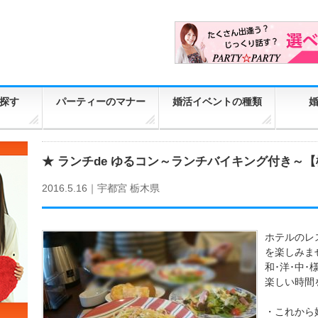
探す
パーティーのマナー
婚活イベントの種類
★ ランチde ゆるコン～ランチバイキング付き～
2016.5.16｜
宇都宮
栃木県
ホテルのレ
を楽しみま
和･洋･中
楽しい時間
・これから