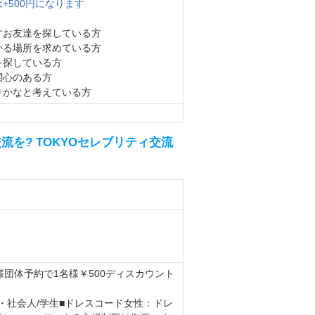
+500円になります
すお友達を探している方
かる場所を求めている方
を探している方
関心のある方
りかなと考えている方
を? TOKYOセレブリティ交流
名様団体予約で1名様￥500ディスカウント
代・社会人/学生■ドレスコード女性：ドレ