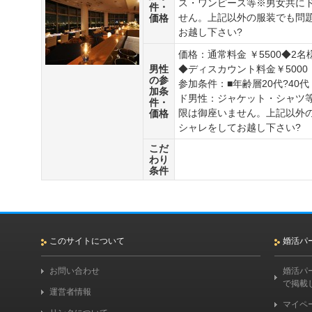
ス・ワンピース等※男女共に
件・
せん。上記以外の服装でも問
価格
お越し下さい?
価格：通常料金 ￥5500◆2
男性
◆ディスカウント料金￥5000
の参
参加条件：■年齢層20代?40
加条
ド男性：ジャケット・シャツ
件・
限は御座いません。上記以外
価格
シャレをしてお越し下さい?
こだ
わり
条件
このサイトについて
婚活パ
お問い合わせ
婚活パ
で掲載
運営者情報
マイペ