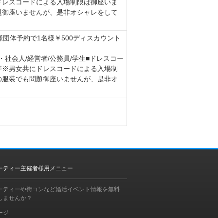
ドレスコードによる入場制限は御座いま
題御座いませんが、是非オシャレをして
名様団体予約で1名様￥500ディスカウント
代・社会人/経営者/公務員/学生■ドレスコー
等※男女共にドレスコードによる入場制
の服装でも問題御座いませんが、是非オ
ーティー主催者様用メニュー
ーティーや街コンなど婚活イベント情報を無料
しませんか？
ージ