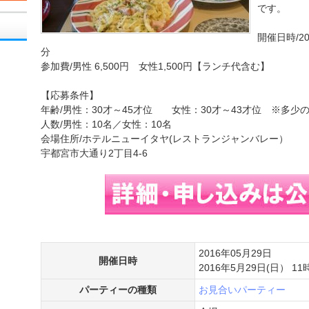
です。
開催日時/20
分
参加費/男性 6,500円 女性1,500円【ランチ代含む】
【応募条件】
年齢/男性：30才～45才位 女性：30才～43才位 ※多少
人数/男性：10名／女性：10名
会場住所/ホテルニューイタヤ(レストランジャンバレー）
宇都宮市大通り2丁目4-6
2016年05月29日
開催日時
2016年5月29日(日） 11
パーティーの種類
お見合いパーティー