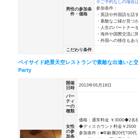
※ご予約なしの場合は
参加条件：
男性の参加条
件・価格
・英語や外国語を話
・素敵なご縁が見つ
・人生のパートナー
・海外や国際交流に
・外国への移住もあ
こだわり条件
ベイサイド絶景天空レストランで素敵な出逢いと交流
Party
開催
2013年05月18日
日時
パー
ティ
ーの
種類
価格：通常料金 ￥3000◆2
女性
◆ディスカウント料金￥2500
の参
参加条件：■年齢層20代?30
加条