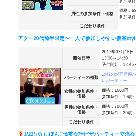
参加条件
価格：69
男性の参加条件・価格
参加条件
こだわり条件
アクー20代前半限定〜一人で参加しやすい個室styl
2017年07月15日
開催日時
13:00～14:30
受付開始：12:45
1対1の対面着席
パーティーの種類
いパーティー
価格：1500円
女性の参加条件・
価格
参加条件：19歳～
価格：7900円
男性の参加条件・
価格
参加条件：20歳～
こだわり条件
1/22(水) にほんご&英会話ピザパーティー交流会＠新宿御