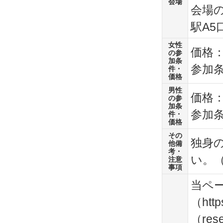
会場
会場
駅A5
女性
価格：
の参
加条
参加
件・
価格
男性
価格：
の参
加条
参加
件・
価格
その
独身
他備
考・
い。
注意
事項
当ペ
（htt
（res