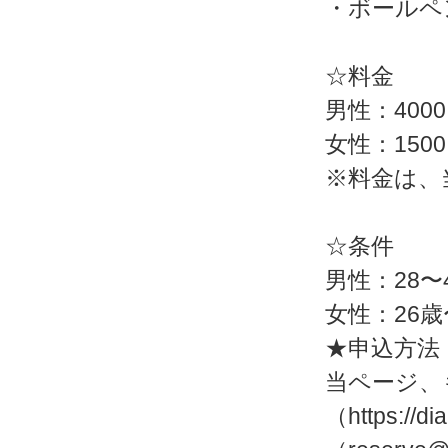
・ボールペ
☆料金
男性：400
女性：150
※料金は、
☆条件
男性：28〜
女性：26歳
★申込方法
当ページ、
（https://