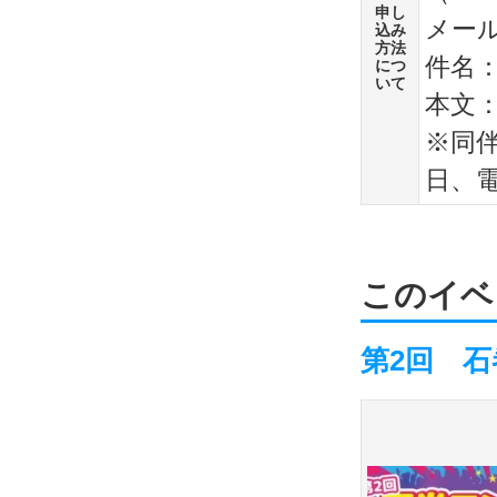
申し
メー
込み
方法
件名
につ
いて
本文
※同
日、
このイベ
第2回 