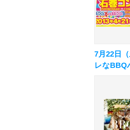
7月22
レなBBQパ