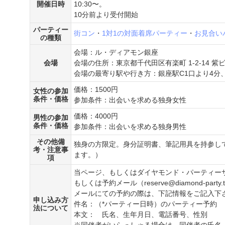
開催日時
10:30〜。
10分前より受付開始
パーティー
街コン
・
1対1の対面着席パーティー
・
お見合い
の種類
会場：ル・ディアモン銀座
会場
会場の住所：東京都千代田区有楽町 1-2-14 紫ビ
会場の最寄り駅や行き方：銀座駅C1口より4分、
価格：1500円
女性の参加
条件・価格
参加条件：出会いを求める独身女性
価格：4000円
男性の参加
条件・価格
参加条件：出会いを求める独身男性
その他備
独身の方限定。身分証明書、筆記用具を持参し
考・注意事
ます。）
項
当ページ、もしくはダイヤモンド・パーティーサイト（https
もしくは予約メール（reserve@diamond-party
メールにての予約の際は、下記情報をご記入下
申し込み方
件名：（*パーティー日時）のパーティー予約
法について
本文： 氏名、生年月日、電話番号、性別