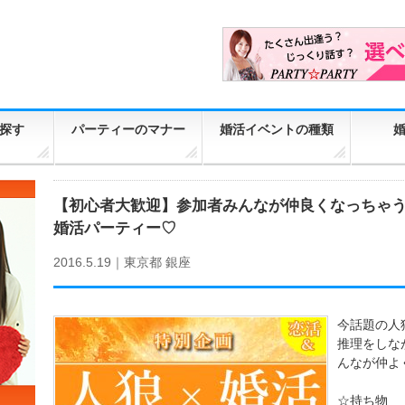
探す
パーティーのマナー
婚活イベントの種類
【初心者大歓迎】参加者みんなが仲良くなっちゃう
婚活パーティー♡
2016.5.19｜
東京都
銀座
今話題の人
推理をしな
んなが仲よ
☆持ち物