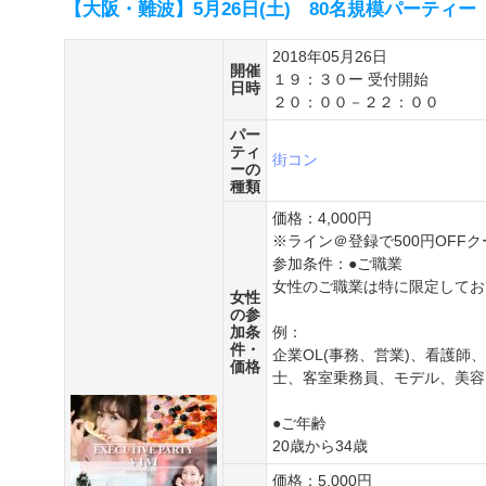
【大阪・難波】5月26日(土) 80名規模パーティ
2018年05月26日
開催
１９：３０ー 受付開始
日時
２０：００－２２：００
パー
ティ
街コン
ーの
種類
価格：4,000円
※ライン＠登録で500円OFF
参加条件：●ご職業
女性のご職業は特に限定してお
女性
の参
加条
例：
件・
企業OL(事務、営業)、看護
価格
士、客室乗務員、モデル、美容、
●ご年齢
20歳から34歳
価格：5,000円