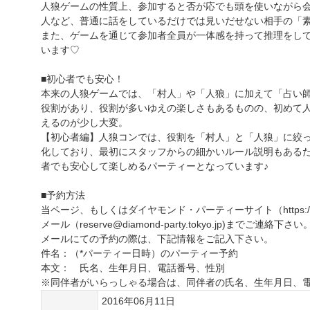
人狼ゲームの性質上、参加すると否が応でも頭を使いながら
人など、普通に話をしているだけでは見いだせない相手の「
また、ゲームを通じて参加者全員が一体感を持って推理をし
います♡
■初心者でも安心！
本来の人狼ゲームでは、「村人」や「人狼」に加えて「占い
役割があり、役割が多いゆえの楽しさもあるものの、初めて
えるのが少し大変。
【初心者編】人狼コンでは、役割を「村人」と「人狼」に絞
化しており、最初にスタッフからの細かいルール説明もある
者でも安心して楽しめるパーティーとなっています♪
■予約方法
当ページ、もしくはダイヤモンド・パーティーサイト（https://diamo
メール（reserve@diamond-party.tokyo.jp)までご連絡下さい
メールにての予約の際は、下記情報をご記入下さい。
件名：（*パーティー日時）のパーティー予約
本文： 氏名、生年月日、電話番号、性別
※同伴者がいらっしゃる場合は、同伴者の氏名、生年月日、
2016年06月11日