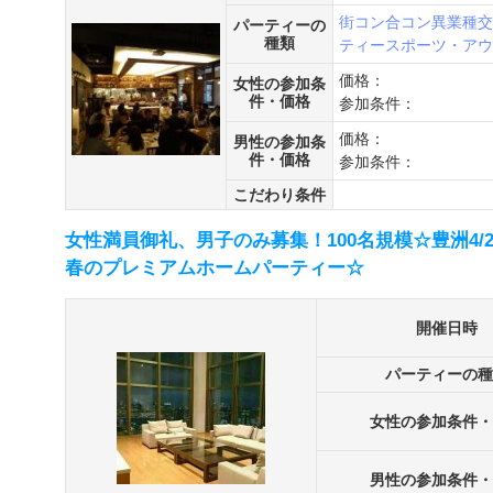
街コン
合コン
異業種交
パーティーの
種類
ティー
スポーツ・アウ
価格：
女性の参加条
件・価格
参加条件：
価格：
男性の参加条
件・価格
参加条件：
こだわり条件
女性満員御礼、男子のみ募集！100名規模☆豊洲4/
春のプレミアムホームパーティー☆
開催日時
パーティーの種
女性の参加条件・
男性の参加条件・