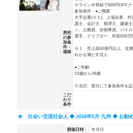
※ライン＠登録で500円OFF
参加条件：●ご職業
大手企業(※１)、上場企業、
護士、会計士、税理士、建築士
ン、公務員、自衛隊員、パイロ
男性
選手、クリプター、年収500万
の参
加条
件・
※１ 売上高50億円以上、従業
価格
れかを満たす法人
●ご年齢
23歳から39歳
※当日、受付にて参加条件を証
こだ
わり
条件
★ 出会い交流社会人 ◆ 2016年5月 九州 ◆ お勧
開催日時
年月日