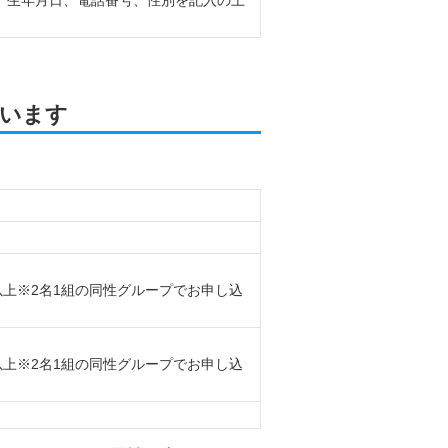
、生年月日、電話番号、性別を記入の上
います
以上※2名1組の同性グループでお申し込
以上※2名1組の同性グループでお申し込