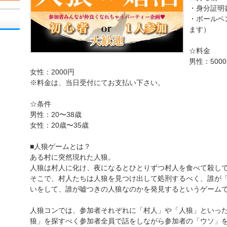
・身分証明
・ボールペ
ます）
☆料金
男性：500
女性：2000円
※料金は、当日受付にてお支払い下さい。
☆条件
男性：20〜38歳
女性：20歳〜35歳
■人狼ゲームとは？
ある村に突然現れた人狼。
人狼は村人に化け、夜になるとひとりずつ村人を食べて殺し
そこで、村人たちは人狼を見つけ出して処刑するべく、誰が
いをして、誰が嘘つきの人狼なのかを発見するというゲーム
人狼コンでは、参加者それぞれに「村人」や「人狼」といっ
狼」を探すべく参加者全員で話をしながら参加者の「ウソ」