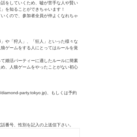
会話をしていくため、嘘が苦手な人や賢い
素」を知ることができちゃいます！
ていくので、参加者全員が仲よくなれちゃ
師」や「狩人」、「狂人」といった様々な
人狼ゲームをする人にとってはルールを覚
って婚活パーティーに適したルールに簡素
ため、人狼ゲームをやったことがない初心
nd-party.tokyo.jp)、もしくは予約
。
電話番号、性別を記入の上送信下さい。