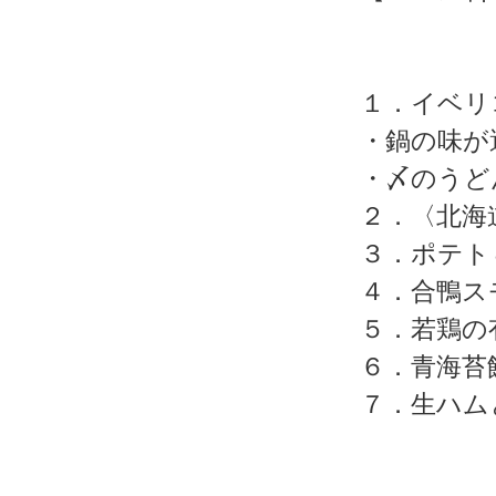
１．イベリ
・鍋の味が
・〆のうど
２．〈北海
３．ポテト
４．合鴨ス
５．若鶏の
６．青海苔
７．生ハム