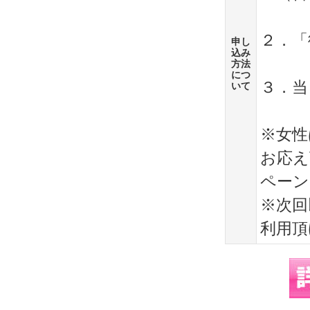
２．「
申し
込み
方法
につ
３．当
いて
※女性
お応え
ペーン
※次回
利用頂けま