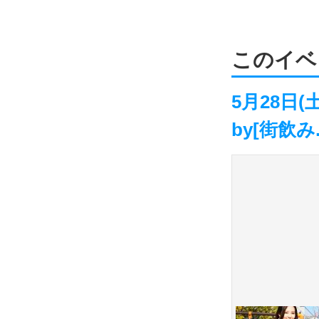
このイベ
5月28日
by[街飲み.