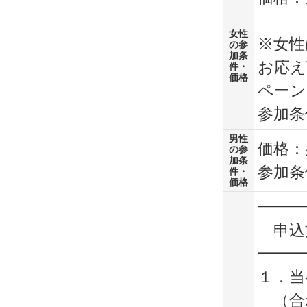
女性
※女性
の参
加条
お応え
件・
価格
ペーン
参加条
男性
価格：男
の参
加条
参加条
件・
価格
━━━
申込
━━━
１．当
（合わ