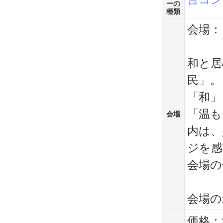
ーの
種類
会場：「
和と居
民」。
「和」
「温も
会場
内は、
ジを感
会場の
会場の
価格：女