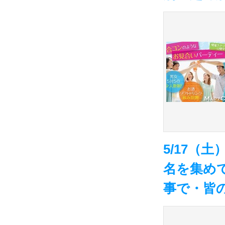
5/17（
名を集め
事で・皆