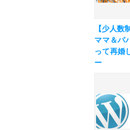
【少人数制
ママ＆パ
って再婚
ー