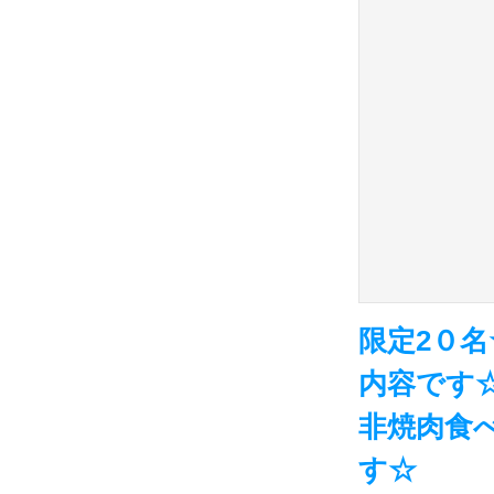
限定2０名
内容です
非焼肉食
す☆