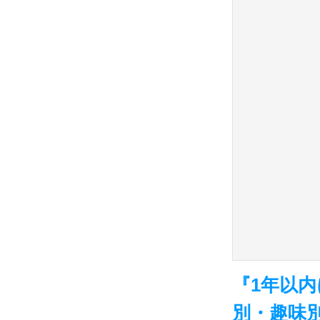
『1年以
別・趣味