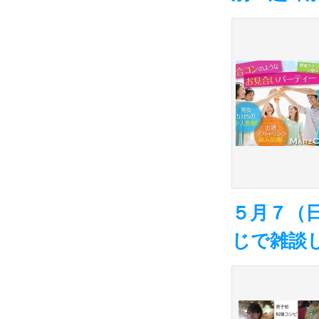
５月７（
じで雑談