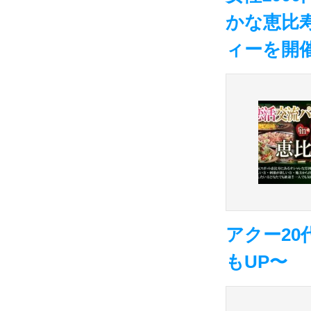
かな恵比
ィーを開
アクー20
もUP〜