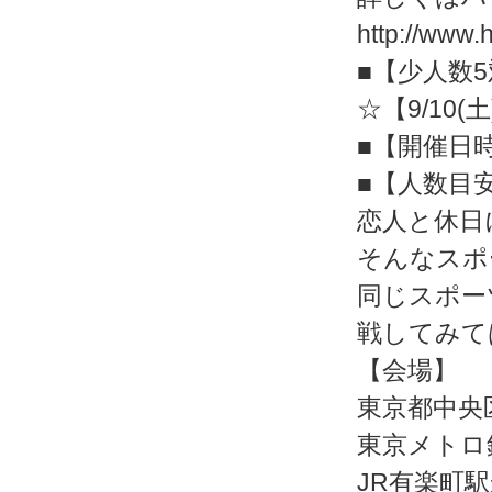
http://www.
■【少人数
☆【9/10(土
■【開催日時】
■【人数目安
恋人と休日
そんなスポ
同じスポー
戦してみて
【会場】
東京都中央区
東京メトロ
JR有楽町