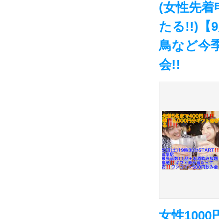
(女性先着
たる!!)【
鳥など今季
会!!
女性100