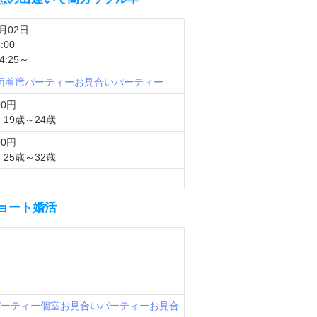
2月02日
:00
:25～
対面着席パーティー
お見合いパーティー
00円
19歳～24歳
00円
25歳～32歳
ョート婚活
パーティー
個室お見合いパーティー
お見合