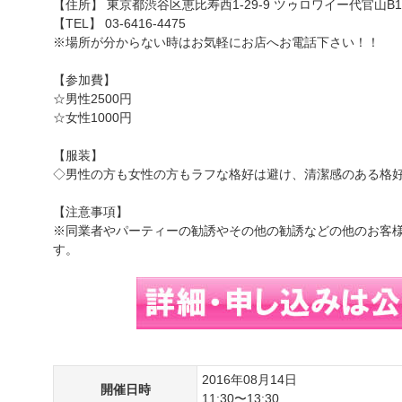
【住所】 東京都渋谷区恵比寿西1-29-9 ツゥロワイー代官山B1
【TEL】 03-6416-4475
※場所が分からない時はお気軽にお店へお電話下さい！！
【参加費】
☆男性2500円
☆女性1000円
【服装】
◇男性の方も女性の方もラフな格好は避け、清潔感のある格
【注意事項】
※同業者やパーティーの勧誘やその他の勧誘などの他のお客
す。
2016年08月14日
開催日時
11:30〜13:30