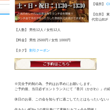
【場所】
CI
【住所】
東
代官山B1F
【人数】
男性12人 / 女性12人
【料金】
男性 2500円 / 女性 1000円
【タグ】
割引クーポン
※完全予約制の為、予約はお早めにお願いします。
ご予約後、当日必ずエントランスにて『香川（かがわ）』の
休日のお昼、この会を知らずに過ごしてたとはもったいない♪
住みたい町No.1の恵比寿にて素敵なカフェ会を開催！