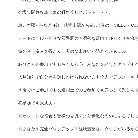
会場は閑静な恵比寿の町に佇むスポット・・・。
恵比寿駅から徒歩4分、代官山駅から徒歩4分の「CIELO～Casual
デートにもぴったりな石畳調のお洒落な店内でゆっくり交流
気の合う友人を得たり、素敵な出逢いが訪れるかも…♪♪
おひとりの参加でももちろん安心！あなたをバックアップす
人見知りで自分から話しかけられない方も全力でアシストさ
１名でのご参加でも友達同士でのご参加でも安心して楽しん
初参加でも大丈夫♪
☆オシャレな軽食も皆様の交流をより素敵なものにするでしょ
☆あなたを完全バックアップ！経験豊富なスタッフがいるから