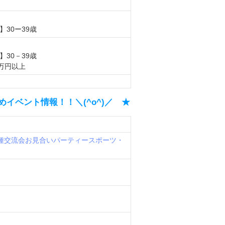
30ー39歳
30－39歳
0万円以上
勧めイベント情報！！＼(^o^)／ ★
種交流会
お見合いパーティー
スポーツ・