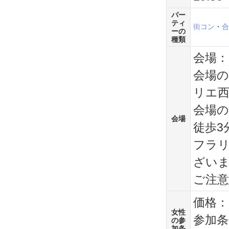
パー
ティ
街コン
・
合
ーの
種類
会場：
会場の
リエ西
会場の
会場
徒歩3
フラ
ざい
ご注
価格：3
女性
参加条
の参
加条