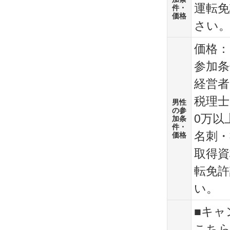
運転
件・
価格
さい
価格：
参加条
経営者
税理士
男性
の参
0万以
加条
件・
名刺・
価格
取得資
転免
い。
■キャ
こちら