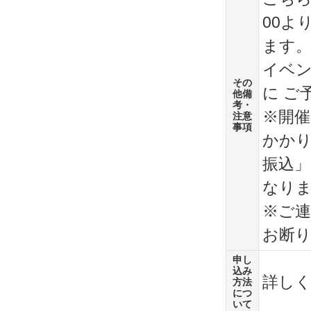
00よ
ます
イベン
その
に ご
他備
考・
※開催
注意
事項
かか
振込
なり
※ご
お断
申し
込み
詳しく
方法
につ
いて