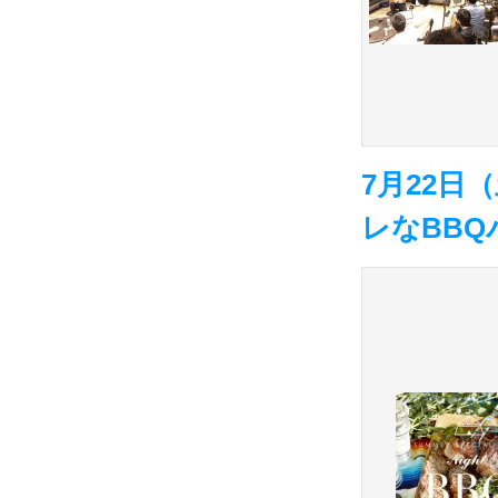
7月22
レなBBQパ