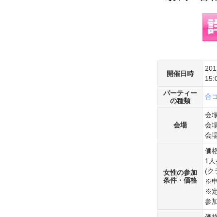
20
開催日時
15
パーティー
合
の種類
会場
会場
会場
会
価格
1人
(
女性の参加
条件・価格
※
※
参