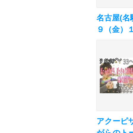
名古屋(名
９（金）
アクーピザ
がらのト