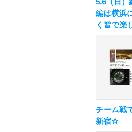
5.6（
編は横浜
く皆で楽
チーム戦
新宿☆