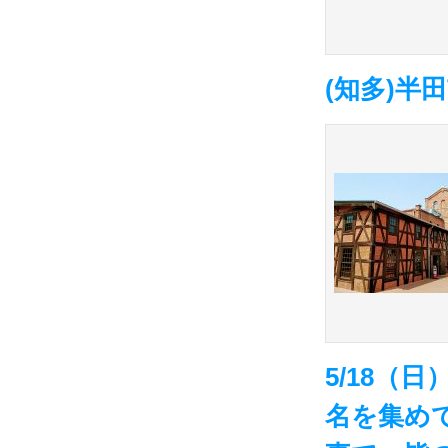
(知多)半
5/18（
名を集め