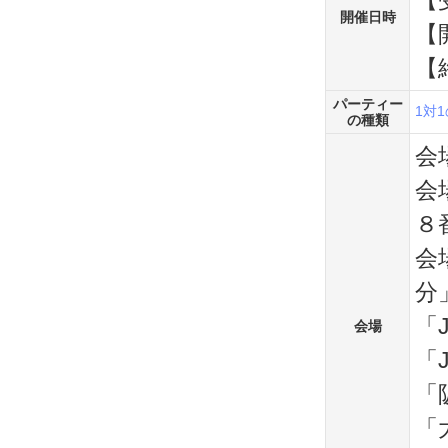
【
開催日時
【
【
パーティー
1対
の種類
会
会
８
会
分
「
会場
「
「
「