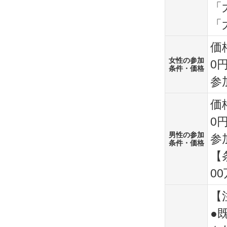
「
「
価
女性の参加
0
条件・価格
参
価
0
男性の参加
参
条件・価格
【
0
【
●