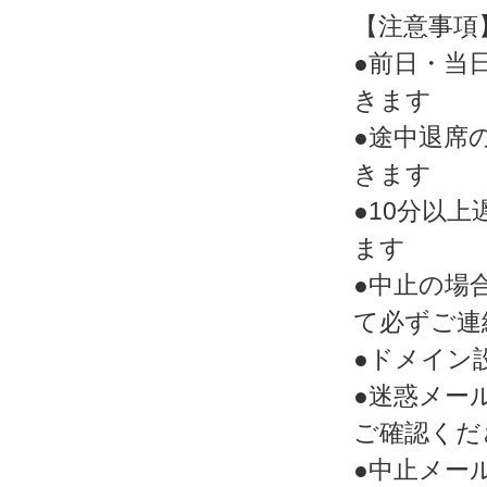
【注意事項
●前日・当
きます
●途中退席
きます
●10分以
ます
●中止の場
て必ずご連
●ドメイン
●迷惑メー
ご確認くだ
●中止メー