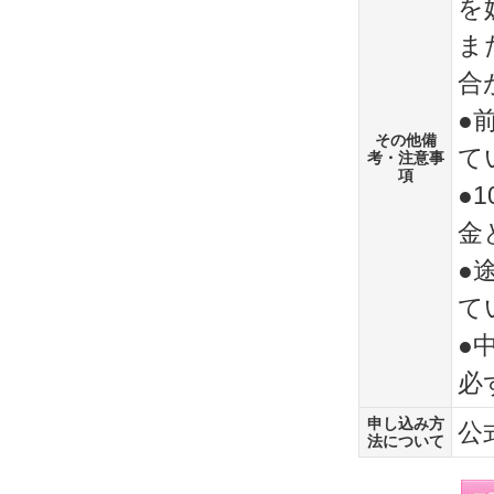
を
ま
合
●
その他備
て
考・注意事
項
●
金
●
て
●
必
申し込み方
公
法について