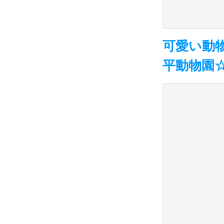
可愛い動
平動物