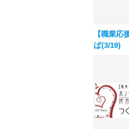
【職業応
ば(3/19)