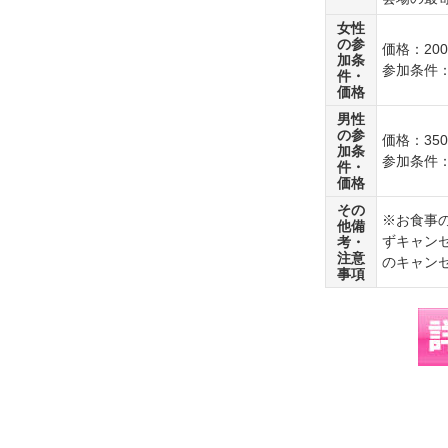
女性
の参
価格：200
加条
参加条件
件・
価格
男性
の参
価格：350
加条
参加条件
件・
価格
その
※お食事
他備
ずキャン
考・
注意
のキャン
事項