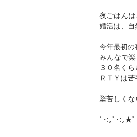
夜ごはんは
婚活は、自
今年最初の
みんなで楽し
３０名くら
ＲＴＹは苦
堅苦しくな
ﾟ･:｡ﾟ･:｡★ﾟ