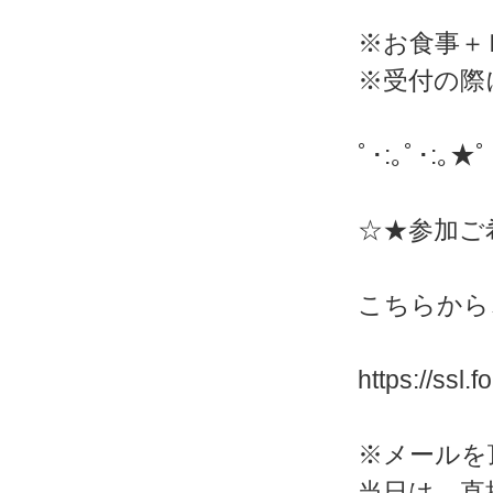
※お食事＋
※受付の際
ﾟ･:｡ﾟ･:｡★ﾟ
☆★参加ご
こちらから
https://ssl
※メールを
当日は、直