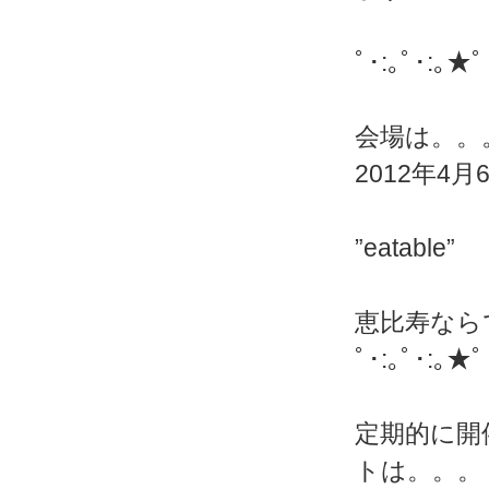
ﾟ･:｡ﾟ･:｡★ﾟ
会場は。。
2012年4月
”eatable”
恵比寿なら
ﾟ･:｡ﾟ･:｡★ﾟ
定期的に開
トは。。。