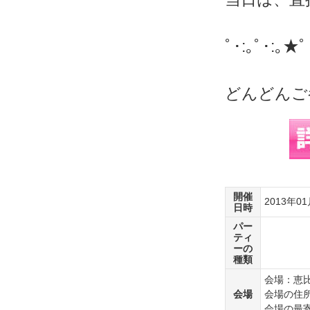
ﾟ･:｡ﾟ･:｡★ﾟ
どんどんご参
開催
2013年0
日時
パー
ティ
ーの
種類
会場：恵比寿
会場
会場の住所：
会場の最寄