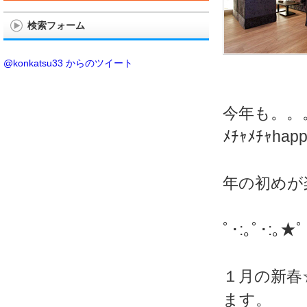
検索フォーム
@konkatsu33 からのツイート
今年も。。
ﾒﾁｬﾒﾁｬh
年の初めが楽
ﾟ･:｡ﾟ･:｡★ﾟ
１月の新春
ます。