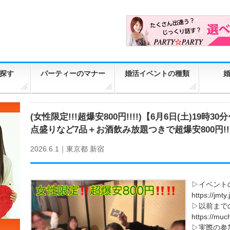
探す
パーティーのマナー
婚活イベントの種類
(女性限定!!!超爆安800円!!!!)【6月6日(土)19
点盛りなど7品＋お酒飲み放題つきで超爆安800円!
2026.6.1｜
東京都
新宿
▷イベント
https://jmty
▷以前まで
https://muc
▷実際の参