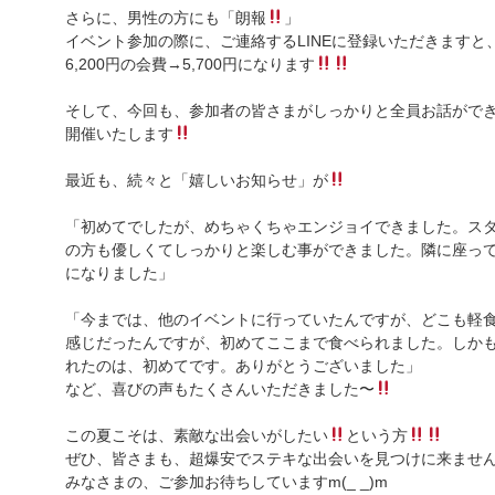
さらに、男性の方にも「朗報
」
イベント参加の際に、ご連絡するLINEに登録いただきますと、
6,200円の会費→5,700円になります
そして、今回も、参加者の皆さまがしっかりと全員お話ができ
開催いたします
最近も、続々と「嬉しいお知らせ」が
「初めてでしたが、めちゃくちゃエンジョイできました。ス
の方も優しくてしっかりと楽しむ事ができました。隣に座っ
になりました」
「今までは、他のイベントに行っていたんですが、どこも軽
感じだったんですが、初めてここまで食べられました。しか
れたのは、初めてです。ありがとうございました」
など、喜びの声もたくさんいただきました〜
この夏こそは、素敵な出会いがしたい
という方
ぜひ、皆さまも、超爆安でステキな出会いを見つけに来ません
みなさまの、ご参加お待ちしていますm(_ _)m