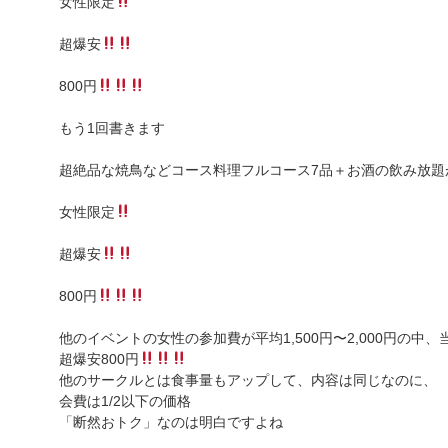
女性限定
超爆安
800円
もう1回書きます
超絶品な焼鳥などコース料理フルコース7品＋お酒の飲み放題
女性限定
超爆安
800円
他のイベントの女性の参加費が平均1,500円〜2,000円の中
超爆安800円
他のサークルとは食事量もアップして、内容は同じなのに、
会費は1/2以下の価格
「断然おトク」なのは明白ですよね