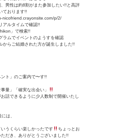
割、男性は約8割がまた参加したい!!と高評
ております!!
h-nicofriend.crayonsite.com/p/2/
rでリアルタイムで確認!!
chikon」で検索!!
グラムでイベントのようすを確認
ルからご結婚された方が誕生しました!!
ント」のご案内で〜す!!
食事量」「確実な出会い」
がお話できるように少人数制で開催いたし
後には、
ていうくらい楽しかったです
ちょっとお
ただき、ありがとうございました!!