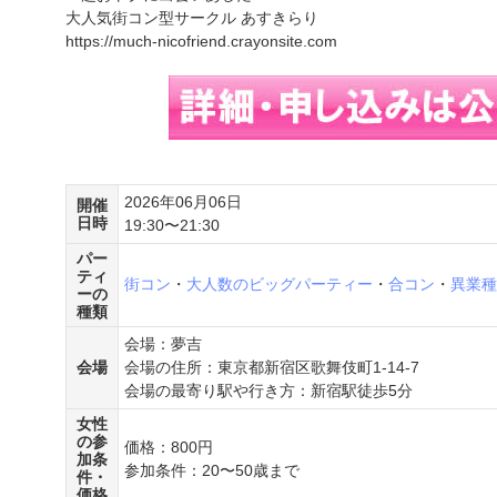
大人気街コン型サークル あすきらり
https://much-nicofriend.crayonsite.com
2026年06月06日
開催
日時
19:30〜21:30
パー
ティ
街コン
・
大人数のビッグパーティー
・
合コン
・
異業種
ーの
種類
会場：夢吉
会場
会場の住所：東京都新宿区歌舞伎町1-14-7
会場の最寄り駅や行き方：新宿駅徒歩5分
女性
の参
価格：800円
加条
参加条件：20〜50歳まで
件・
価格