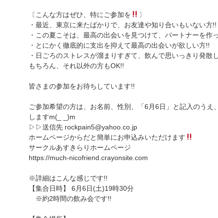
〔こんな方はぜひ、特にご参加を
〕
・最近、東京に来たばかりで、お友達や知り合いもいない方!!
・この夏こそは、最高の出会いを見つけて、パートナーを作っ
・とにかく徹底的に支出を抑えて最高の出会いが欲しい方!!
・日ごろのストレスが溜まりすぎて、飲んで思いっきり発散した
もちろん、それ以外の方もOK!!
皆さまの参加をお待ちしています!!
ご参加希望の方は、お名前、性別、「6月6日」と記入のうえ
しますm(_ _)m
▷▷送信先 rockpain5@yahoo.co.jp
ホームページからだと簡単にお申込みいただけます
サークルあすきらりホームページ
https://much-nicofriend.crayonsite.com
※詳細はこんな感じです!!
【集合日時】 6月6日(土)19時30分
※約2時間の飲み会です!!