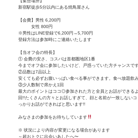
【集合場所】
新宿駅徒歩5分以内にある焼鳥屋さん
【会費】男性 6,200円
女性 800円
※男性はLINE登録で6,200円→5,700円
登録方法は参加時にご連絡いたします
【当オフ会の特長】
① 会費の安さ、コスパは首都圏地区1番
今までオフ会に参加したいけど、戸惑っていた方チャンスです!
②品数は7品以上
安くても必ずお腹いっぱい食べる事ができます。食べ放題飲み
③少人数制で席かえ1回
最大のポイントはココ◎参加された方と全員とお話ができるよ
回!!たくさんの方々とお話しすぎて、顔と名前が一致しないコ
っかりお話ができればと思います!!
みなさまの参加をお待ちしています
※ 状況により内容が変更になる場合があります
～超おトクに出会いあしたへ〜