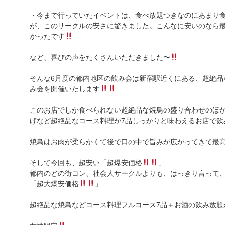
・今まで行っていたイベントは、食べ放題つきなのにあまり食べ
が、このサークルの安さに驚きました。こんなに安いのなら
かったです
など、喜びの声をたくさんいただきました〜
そんな6月度の都内地区の飲み会は新宿駅近くにある、超絶品
み会を開催いたします
このお店でしか食べられない超絶品な焼鳥の盛り合わせのほか
げなど超絶品なコース料理が7品しっかりと味わえるお店で飲
焼鳥はお肉が柔らかくて後で口の中で旨みが広がってきて最
そして今回も、超安い「超爆安価格
」
都内のどの街コン、社会人サークルよりも、はっきり言って
「超大爆安価格
」
超絶品な焼鳥などコース料理フルコース7品＋お酒の飲み放題