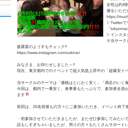
女性は約9
価をいただい
https://muc
▷Twitte
「tokyoma
▷インスタ
※当サーク
披露宴のようすもチェック!!
https://www.instagram.com/uskirari
みなさま、お待たせしました～!!
現在、東京都内でのイベントで超人気急上昇中の「超爆安イベ
当サークルのテーマは「価格はとにかく安く」「満足のいく
今回は、都内で一番安く、食事量もたっぷりで、参加者全員
ます
前回は、20名前後もの方々にご参加いただき、イベント終了
・初参加させていただきましたが、またぜひ参加してみたい
話もしすぎちゃいましたが、周りの方々もたくさんサポートい