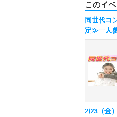
このイベ
同世代コ
定≫一人
2/23（