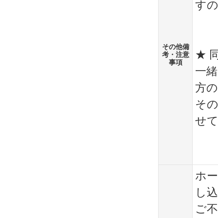
す
その他備
★ 
考・注意
事項
一
方の
その
せ
ホ
し
ご