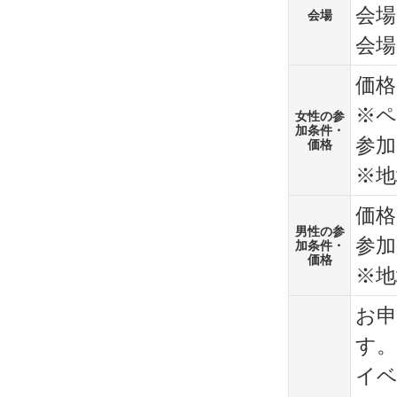
会場
会場
会場
価格
※
女性の参
加条件・
参加
価格
※
価格
男性の参
参加
加条件・
価格
※
お申
す。
イ