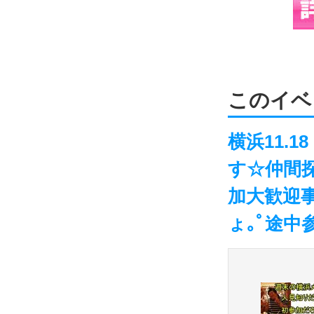
このイベ
横浜11.
す☆仲間
加大歓迎
ょ｡ﾟ途