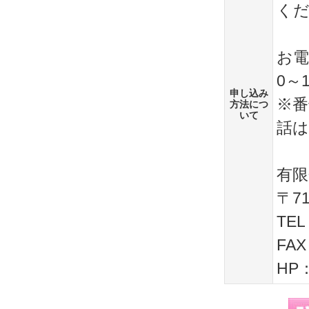
く
お電
0～
申し込み
※番
方法につ
いて
話
有限
〒7
TEL
FAX
HP：h