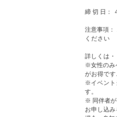
締 切 日：
注意事項：
ください
詳しくは・・・h
※女性のみ
がお得です
※イベント
す。
※ 同伴者
お申し込み