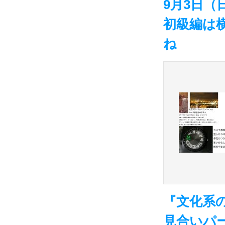
9月3日
初級編は
ね
『文化系
見合いパ