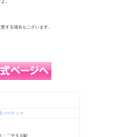
すよ。
変更する場合もございます。
。
活パーティー
方：二子玉川駅