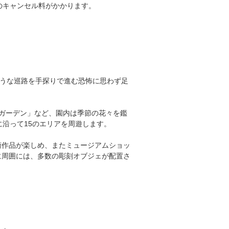
のキャンセル料がかかります。
ような巡路を手探りで進む恐怖に思わず足
ズガーデン」など、園内は季節の花々を鑑
に沿って15のエリアを周遊します。
術作品が楽しめ、またミュージアムショッ
に周囲には、多数の彫刻オブジェが配置さ