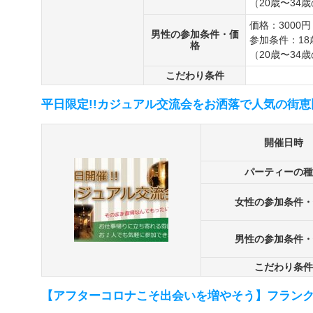
（20歳〜34
価格：3000円
男性の参加条件・価
参加条件：1
格
（20歳〜34
こだわり条件
平日限定!!カジュアル交流会をお洒落で人気の街恵
開催日時
パーティーの種
女性の参加条件・
男性の参加条件・
こだわり条件
【アフターコロナこそ出会いを増やそう】フランク街コ