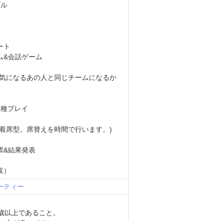
ブル
ート
&会話ゲーム
(気になるあの人と同じチームになるか
3種プレイ
着席型。席替えを時間で行います。)
票&結果発表
収）
ーティー
8歳以上であること。