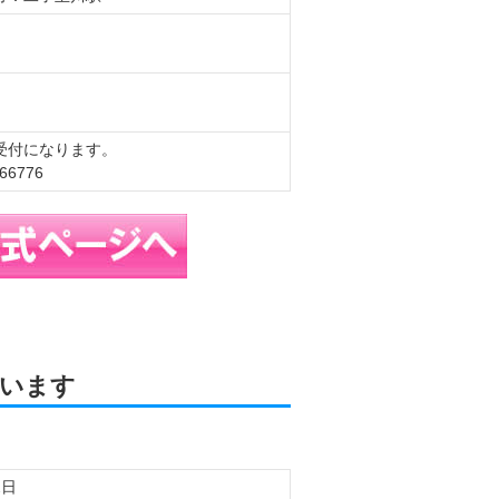
受付になります。
6776
います
2日