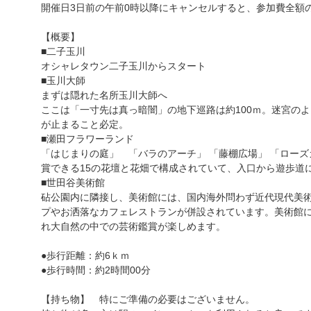
開催日3日前の午前0時以降にキャンセルすると、参加費全額
【概要】
■二子玉川
オシャレタウン二子玉川からスタート
■玉川大師
まずは隠れた名所玉川大師へ
ここは「一寸先は真っ暗闇」の地下巡路は約100ｍ。迷宮の
が止まること必定。
■瀬田フラワーランド
「はじまりの庭」 「バラのアーチ」 「藤棚広場」 「ロー
賞できる15の花壇と花畑で構成されていて、入口から遊歩道
■世田谷美術館
砧公園内に隣接し、美術館には、国内海外問わず近代現代美
プやお洒落なカフェレストランが併設されています。美術館
れ大自然の中での芸術鑑賞が楽しめます。
●歩行距離：約6ｋｍ
●歩行時間：約2時間00分
【持ち物】 特にご準備の必要はございません。