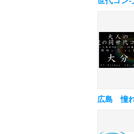
世代コン-大
広島 憧