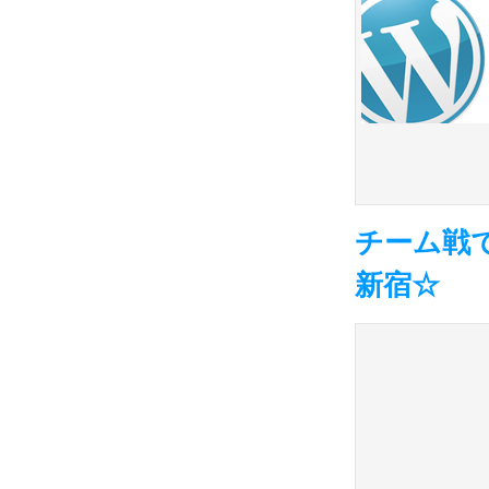
チーム戦
新宿☆