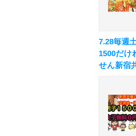
7.28毎
1500
せん新宿共