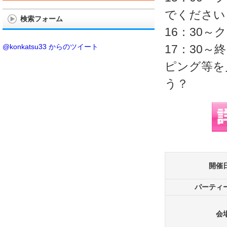
でください
検索フォーム
16：30
@konkatsu33 からのツイート
17：30
ピング等を
う？
開催
パーティ
会