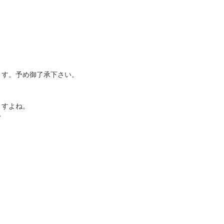
ます。予め御了承下さい。
ますよね。
☆
、