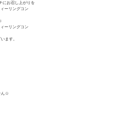
チにお召し上がりを
♫
ざいます。
せん☆