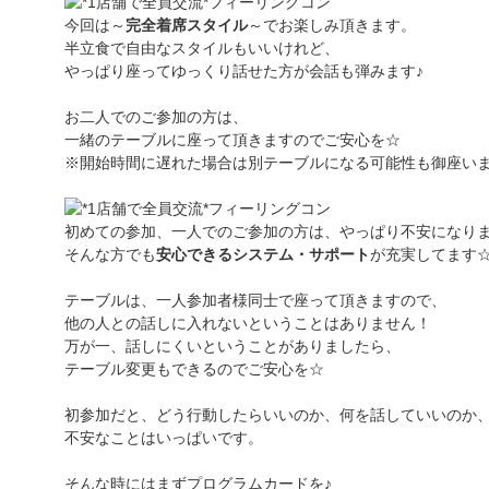
今回は～
完全着席スタイル
～でお楽しみ頂きます。
半立食で自由なスタイルもいいけれど、
やっぱり座ってゆっくり話せた方が会話も弾みます♪
お二人でのご参加の方は、
一緒のテーブルに座って頂きますのでご安心を☆
※開始時間に遅れた場合は別テーブルになる可能性も御座い
初めての参加、一人でのご参加の方は、やっぱり不安になり
そんな方でも
安心できるシステム・サポート
が充実してます
テーブルは、一人参加者様同士で座って頂きますので、
他の人との話しに入れないということはありません！
万が一、話しにくいということがありましたら、
テーブル変更もできるのでご安心を☆
初参加だと、どう行動したらいいのか、何を話していいのか
不安なことはいっぱいです。
そんな時にはまずプログラムカードを♪