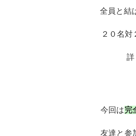
全員と結
２０名対
詳
今回は
完
友達と参