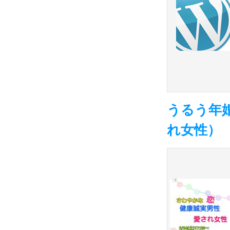
うるう年
れ女性）