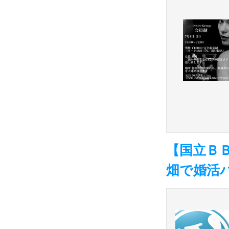
【国立Ｂ
畑で婚活