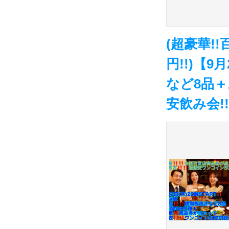
(超豪華!
円!!)【9
など8品＋
安飲み会!!