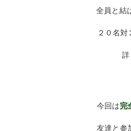
全員と結
２０名対
詳
今回は
完
友達と参