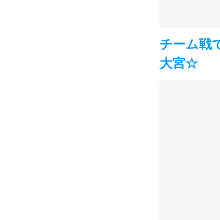
チーム戦
大宮☆