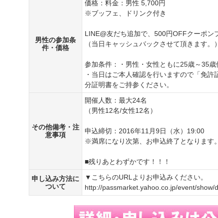
価格：料金：男性 5,700円
※ブッフェ、ドリンク付き
LINE@友だち追加で、500円OFFクーポ
男性の参加条
（当日キャッシュバックさせて頂きます。
件・価格
参加条件：・男性・女性ともに25歳～35
・当日はご本人確認を行いますので「免許
分証明書をご持参ください。
開催人数：最大24名
（男性12名/女性12名）
その他備考・注
申込締切：2016年11月9日（水）19:00
意事項
※満席になり次第、お申込終了となります
■残りあとわずかです！！！
▼こちらのURLよりお申込みください。
申し込み方法に
ついて
http://passmarket.yahoo.co.jp/event/show/