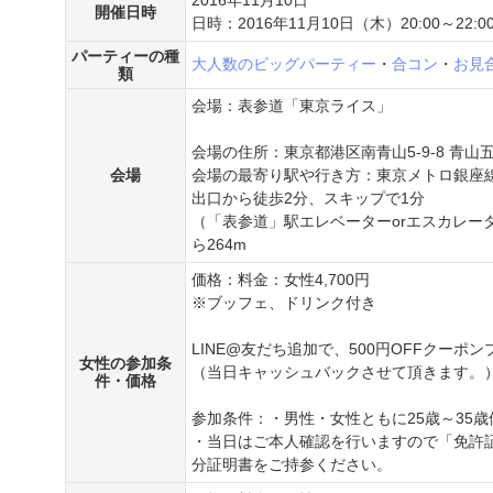
2016年11月10日
開催日時
日時：2016年11月10日（木）20:00～22:0
パーティーの種
大人数のビッグパーティー
・
合コン
・
お見
類
会場：表参道「東京ライス」
会場の住所：東京都港区南青山5-9-8 青山
会場
会場の最寄り駅や行き方：東京メトロ銀座
出口から徒歩2分、スキップで1分
（「表参道」駅エレベーターorエスカレー
ら264m
価格：料金：女性4,700円
※ブッフェ、ドリンク付き
LINE@友だち追加で、500円OFFクーポ
女性の参加条
（当日キャッシュバックさせて頂きます。
件・価格
参加条件：・男性・女性ともに25歳～35
・当日はご本人確認を行いますので「免許
分証明書をご持参ください。