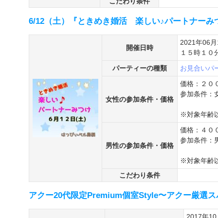
こだわり条件
6/12（土）『ときめき婚活 楽しい♪パートナーみ
2021年06月
開催日時
１５時１０
パーティーの種類
お見合いパ
価格：２０
参加条件：
女性の参加条件・価格
※対象年齢
価格：４０
参加条件：
男性の参加条件・価格
※対象年齢
こだわり条件
アクー20代限定Premium個室Style〜アクー厳
2017年1