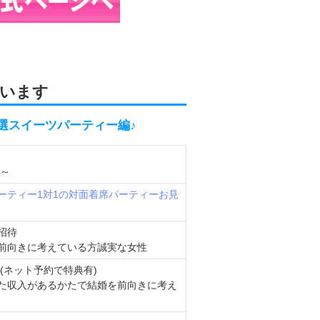
います
特選スイーツパーティー編♪
5～
ーティー
1対1の対面着席パーティー
お見
招待
前向きに考えている方誠実な女性
円(ネット予約で特典有)
た収入があるかたで結婚を前向きに考え