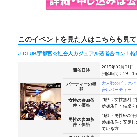
このイベントを見た人はこちらも見て
J-CLUB宇都宮☆社会人カジュアル若者合コン！
2015年02月01日
開催日時
開催時間：19：1
大人数のビッグパ
パーティーの種
類
合いパーティー
価格：女性無料ご
女性の参加条
件・価格
参加条件：結婚を
価格：男性5500
男性の参加条
参加条件：安定し
件・価格
ている方