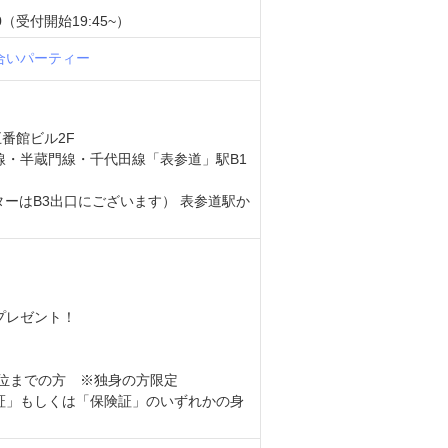
0（受付開始19:45~）
合いパーティー
五番館ビル2F
線・半蔵門線・千代田線「表参道」駅B1
ターはB3出口にございます） 表参道駅か
ンプレゼント！
）
歳位までの方 ※独身の方限定
証」もしくは「保険証」のいずれかの身