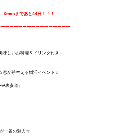
Xmasまであと44日！！！
ーーーーーーーーーーーーーーーーー
美味しいお料理＆ドリンク付き～
☆恋が芽生える婚活イベント☆
rty＠表参道』
が一番の魅力☆