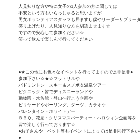
人見知りな方や特に女子の1人参加の方に関しては
不安という方もいらっしゃると思いますが
男女ボランティアスタッフも居ますし僕やリーダーサブリー
盛り上げたり、人見知りな方を馴染ませます☆
ですので安心して参加ください☆
笑って飲んで楽しんで行ってください
●★この他にも色々なイベントを行ってますので是非是非●
参加下さい☆★☆フットサルや
バドミントン・スキー＆スノボ＆温泉ツアー
ピクニック・皆でディズニーランドや
動物園・水族館・登山へ行こう企画や
ビリヤードやボーリング、ダーツ、カラオケ
バレンタイン・ホワイトデー
ＢＢＱ、花見・クリスマスパーティー・ハロウィン企画等を
皆で楽しく行っております☆
●お子さんや・ペット等もイベントによっては是非同行下さい
●