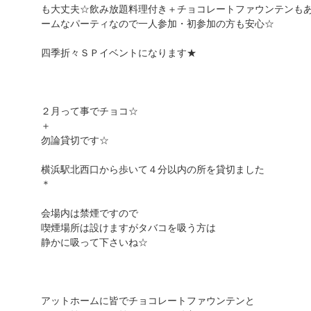
も大丈夫☆飲み放題料理付き＋チョコレートファウンテンも
ームなパーティなので一人参加・初参加の方も安心☆
四季折々ＳＰイベントになります★
２月って事でチョコ☆
＋
勿論貸切です☆
横浜駅北西口から歩いて４分以内の所を貸切ました
＊
会場内は禁煙ですので
喫煙場所は設けますがタバコを吸う方は
静かに吸って下さいね☆
アットホームに皆でチョコレートファウンテンと