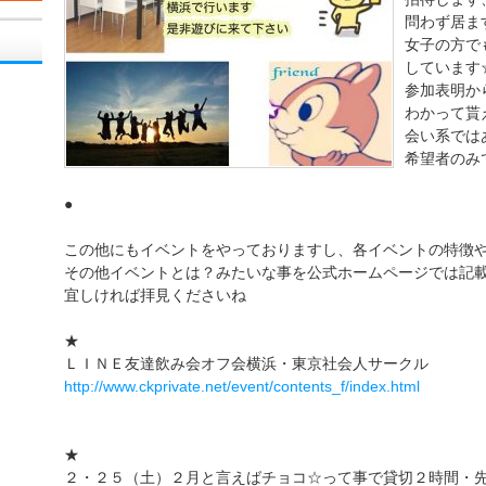
問わず居ま
女子の方で
しています
参加表明か
わかって貰
会い系では
希望者のみ
●
この他にもイベントをやっておりますし、各イベントの特徴
その他イベントとは？みたいな事を公式ホームページでは記
宜しければ拝見くださいね
★
ＬＩＮＥ友達飲み会オフ会横浜・東京社会人サークル
http://www.ckprivate.net/event/contents_f/index.html
★
２・２５（土）２月と言えばチョコ☆って事で貸切２時間・