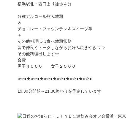
横浜駅北・西口より徒歩４分
各種アルコール飲み放題
＆
チョコレートファウンテン＆スイーツ等
＋
その他料理ほぼ食べ放題状態
皆で仲良くトークしながらお好み焼きやきつつ
その他料理出します☆
会費
男子４０００ 女子２５００
○☆●★○☆●★○☆●★○☆●★○☆●★○☆●
19.30分開始～21.30終わりを予定しています