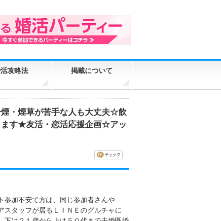
婚活攻略法
掲載について
分煙・煙草が苦手な人も大丈夫☆飲
ります★友活・恋活応援企画☆アッ
ト参加不安て方は、同じ参加者さんや
アスタッフが居るＬＩＮＥのグルチャに
、下は２１歳から上は５０代まで未婚既婚