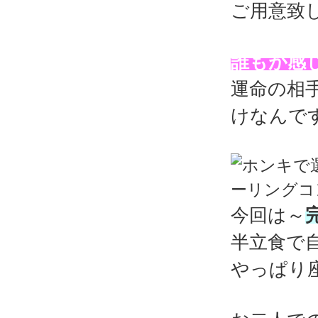
ご用意致
誰もが感
運命の相
けなんで
今回は～
半立食で
やっぱり