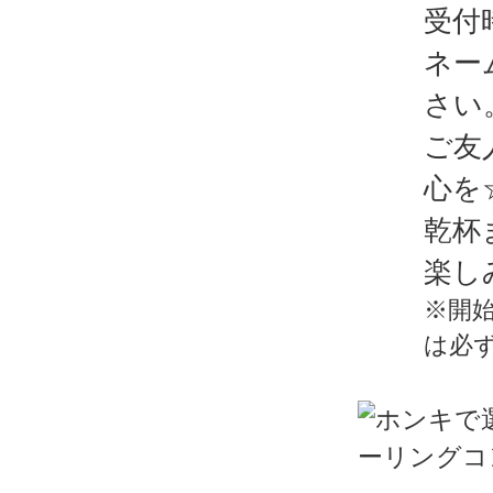
受付
ネー
さい
ご友
心を
乾杯
楽し
※開
は必