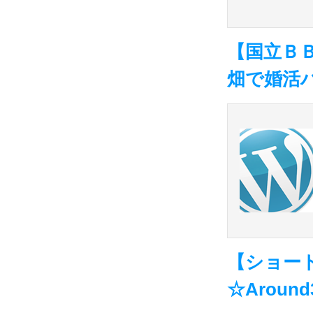
【国立Ｂ
畑で婚活
【ショー
☆Aroun