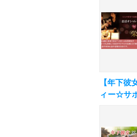
【年下彼女
ィー☆サ