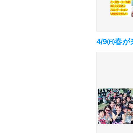
4/9㈰春