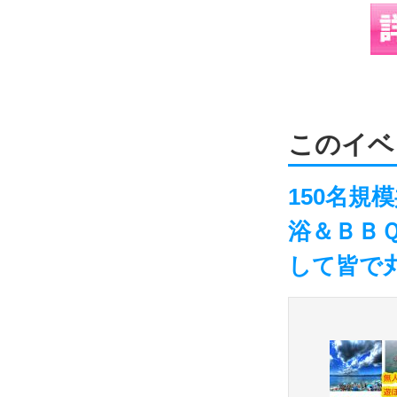
このイベ
150名規
浴＆ＢＢ
して皆で